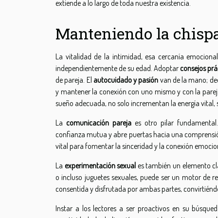
extiende a lo largo de toda nuestra existencia.
Manteniendo la chisp
La vitalidad de la intimidad, esa cercanía emocional 
independientemente de su edad. Adoptar
consejos prá
de pareja. El
autocuidado y pasión
van de la mano; ded
y mantener la conexión con uno mismo y con la pareja.
sueño adecuada, no solo incrementan la energía vital,
La
comunicación pareja
es otro pilar fundamental.
confianza mutua y abre puertas hacia una comprensión
vital para fomentar la sinceridad y la conexión emocio
La
experimentación sexual
es también un elemento c
o incluso juguetes sexuales, puede ser un motor de r
consentida y disfrutada por ambas partes, convirtiénd
Instar a los lectores a ser proactivos en su búsqued