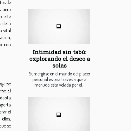
tos de
, pero
n este
a de la
 vital
ación,
ir con
Intimidad sin tabú:
explorando el deseo a
solas
Sumergirse en el mundo del placer
personal es una travesía que a
agarse
menudo está velada por el...
rse. El
 adapta
aporta
rar el
ellos,
 que se