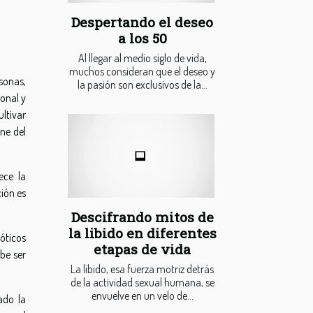
Despertando el deseo
a los 50
Al llegar al medio siglo de vida,
muchos consideran que el deseo y
sonas,
la pasión son exclusivos de la...
onal y
ltivar
ne del
ece la
ión es
Descifrando mitos de
la libido en diferentes
róticos
etapas de vida
be ser
La libido, esa fuerza motriz detrás
de la actividad sexual humana, se
envuelve en un velo de...
ado la