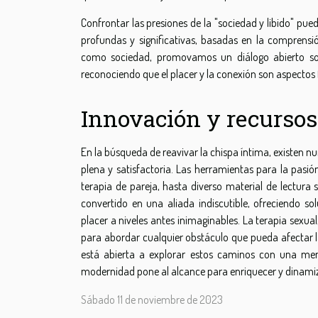
Confrontar las presiones de la "sociedad y libido" pu
profundas y significativas, basadas en la comprensió
como sociedad, promovamos un diálogo abierto sob
reconociendo que el placer y la conexión son aspecto
Innovación y recursos
En la búsqueda de reavivar la chispa íntima, existen 
plena y satisfactoria. Las herramientas para la pasi
terapia de pareja, hasta diverso material de lectura
convertido en una aliada indiscutible, ofreciendo so
placer a niveles antes inimaginables. La terapia sexua
para abordar cualquier obstáculo que pueda afectar la
está abierta a explorar estos caminos con una ment
modernidad pone al alcance para enriquecer y dinamiza
Sábado 11 de noviembre de 2023