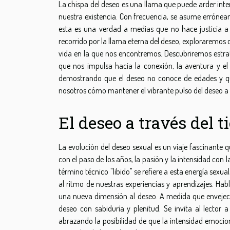
La chispa del deseo es una llama que puede arder inte
nuestra existencia. Con frecuencia, se asume errónea
esta es una verdad a medias que no hace justicia a
recorrido por la llama eterna del deseo, exploraremos 
vida en la que nos encontremos. Descubriremos estrate
que nos impulsa hacia la conexión, la aventura y e
demostrando que el deseo no conoce de edades y que
nosotros cómo mantener el vibrante pulso del deseo a c
El deseo a través del 
La evolución del deseo sexual es un viaje fascinante
con el paso de los años, la pasión y la intensidad con
término técnico "libido" se refiere a esta energía sexu
al ritmo de nuestras experiencias y aprendizajes. Hab
una nueva dimensión al deseo. A medida que envejec
deseo con sabiduría y plenitud. Se invita al lector
abrazando la posibilidad de que la intensidad emociona