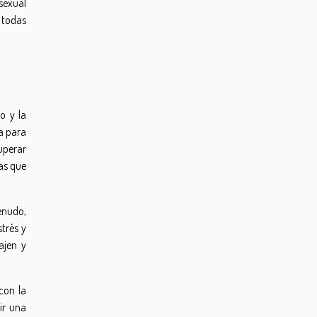
 sexual
 todas
o y la
ía para
uperar
as que
enudo,
trés y
ajen y
con la
ir una