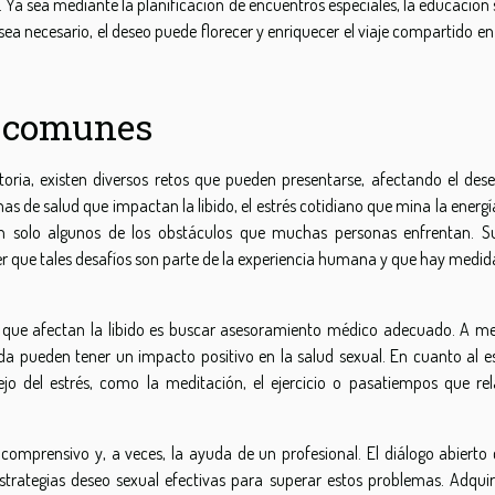
l. Ya sea mediante la planificación de encuentros especiales, la educación
a necesario, el deseo puede florecer y enriquecer el viaje compartido en
s comunes
oria, existen diversos retos que pueden presentarse, afectando el dese
s de salud que impactan la libido, el estrés cotidiano que mina la energ
on solo algunos de los obstáculos que muchas personas enfrentan. S
cer que tales desafíos son parte de la experiencia humana y que hay medid
 que afectan la libido es buscar asesoramiento médico adecuado. A m
ida pueden tener un impacto positivo en la salud sexual. En cuanto al es
jo del estrés, como la meditación, el ejercicio o pasatiempos que rel
comprensivo y, a veces, la ayuda de un profesional. El diálogo abierto 
strategias deseo sexual efectivas para superar estos problemas. Adquir