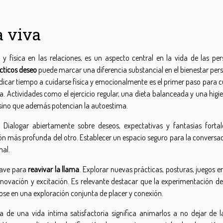
a viva
y física en las relaciones, es un aspecto central en la vida de las per
cticos deseo
puede marcar una diferencia substancial en el bienestar pers
icar tiempo a cuidarse física y emocionalmente es el primer paso para cu
 Actividades como el ejercicio regular, una dieta balanceada y una higie
 sino que además potencian la autoestima.
 Dialogar abiertamente sobre deseos, expectativas y fantasías fortal
 más profunda del otro. Establecer un espacio seguro para la conversac
nal.
lave para
reavivar la llama
. Explorar nuevas prácticas, posturas, juegos e
enovación y excitación. Es relevante destacar que la experimentación de
ose en una exploración conjunta de placer y conexión.
a de una vida íntima satisfactoria significa animarlos a no dejar de l