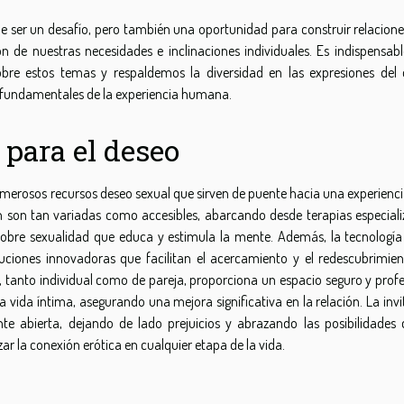
ede ser un desafío, pero también una oportunidad para construir relacion
n de nuestras necesidades e inclinaciones individuales. Es indispensabl
re estos temas y respaldemos la diversidad en las expresiones del 
s fundamentales de la experiencia humana.
 para el deseo
numerosos recursos deseo sexual que sirven de puente hacia una experienc
ón son tan variadas como accesibles, abarcando desde terapias especiali
 sobre sexualidad que educa y estimula la mente. Además, la tecnología
luciones innovadoras que facilitan el acercamiento y el redescubrimien
l, tanto individual como de pareja, proporciona un espacio seguro y prof
 vida íntima, asegurando una mejora significativa en la relación. La invi
e abierta, dejando de lado prejuicios y abrazando las posibilidades 
r la conexión erótica en cualquier etapa de la vida.