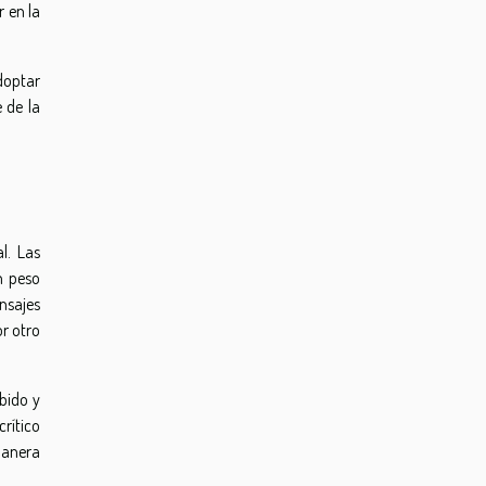
r en la
adoptar
 de la
l. Las
n peso
nsajes
or otro
bido y
crítico
manera