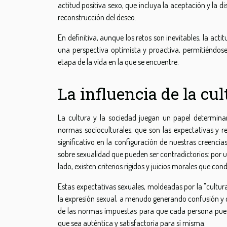
actitud positiva sexo, que incluya la aceptación y la 
reconstrucción del deseo.
En definitiva, aunque los retos son inevitables, la act
una perspectiva optimista y proactiva, permitiéndose
etapa de la vida en la que se encuentre.
La influencia de la cu
La cultura y la sociedad juegan un papel determin
normas socioculturales, que son las expectativas y r
significativo en la configuración de nuestras cree
sobre sexualidad que pueden ser contradictorios: por u
lado, existen criterios rígidos y juicios morales que co
Estas expectativas sexuales, moldeadas por la "cultur
la expresión sexual, a menudo generando confusión y co
de las normas impuestas para que cada persona pued
que sea auténtica y satisfactoria para sí misma.