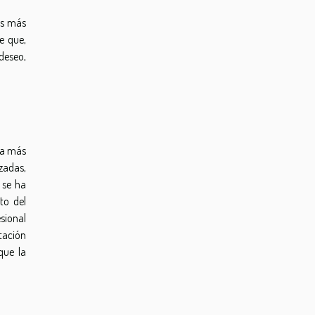
es más
e que,
deseo,
ia más
zadas,
 se ha
to del
esional
tación
que la