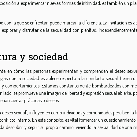
disposición a experimentar nuevas formas de intimidad, es también un pila
itud con la que se enfrentan puede marcar la diferencia. La invitación es 
 explorar y disfrutar de la sexualidad con plenitud, independientemente
ltura y sociedad
ante en cómo las personas experimentan y comprenden el deseo sexua
eglas que la sociedad establece respecto a la conducta sexual, tienen u
ncias y comportamientos. Estamos constantemente bombardeados con me
n lado, se promueve una imagen de libertad y expresión sexual abierta; p
ndenan ciertas prácticas o deseos.
a deseo sexual", influyen en cómo individuos y comunidades perciben la li
nflicto interno. En este contexto, es vital fomentar un cuestionamiento 
a descubrir y seguir su propio camino, viviendo la sexualidad de una 