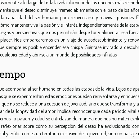
nsamente a lo largo de toda la vida, iluminando los rincones más recóndi
mente que el deseo disminuye irremediablemente con el paso de los años
 la capacidad del ser humano para reinventarse y reavivar pasiones. E
cómo mantener viva la pasión y el interés, independientemente de la etap
gias y perspectivas que nos permitirán despertar y alimentar esa fuerza
l placer. Nos embarcaremos en un viaje de autodescubrimiento y renov
 siempre es posible encender esa chispa. Siéntase invitado a descubr
ualquier edad y abrirse a un mundo de posibilidades infinitas.
tiempo
 que acompaña al ser humano en todas las etapas de la vida. Lejos de ap
 las que se experimentan estas emociones pueden reinventarse y enriquece
al, que no se reduce a una cuestión de juventud, sino que se transforma y
lar de la longevidad del amor implica reconocer que cada periodo vital 
emos, la pasión y edad se entrelazan de manera que nos permiten explo
 a reflexionar sobre cómo su percepción del deseo ha evolucionado con 
l y erótica no es un territorio exclusivo de la juventud, sino un paisaje